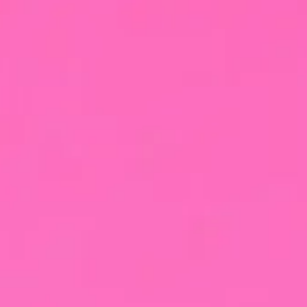
エックス・ハイボール
Black PinX
製品
カクテル