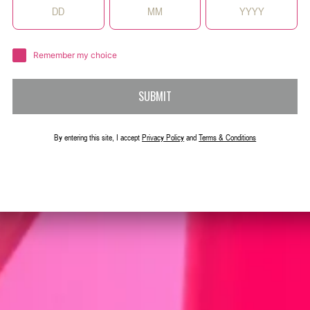
に変える、スーパープレミアム
ブラッドオレンジ、マンゴー、
Remember my choice
た配合で仕上げたリキュール・
最高の瞬間をお祝いましょう。
SUBMIT
By entering this site, I accept
Privacy Policy
and
Terms & Conditions