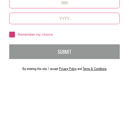
或肖像，并且各自然人均已免除您可能
因此等使用而可能产生的任何责任；
您已就对涉及第三方的任何用户内容的
发布，获得并全权负责获得可能依法需
Remember my choice
要的一切许可，且应明确所有权利，负
责支付与您用户内容相关的一切许可
费，以及其他成本和开支;
SUBMIT
您的用户内容，以及Campari如本文条款
和服务所述对此等内容的使用或分发，
By entering this site, I accept
Privacy Policy
and
Terms & Conditions
均不得违反任何法律或侵犯或侵占任何
第三方的任何权利，包括但不限于任何
知识产权和隐私权；
Campari可就您的用户内容行使根据本文
条款所授予相关权利，而无需支付任何
第三方费用、剩余款项、相关费用或特
许权使用费；