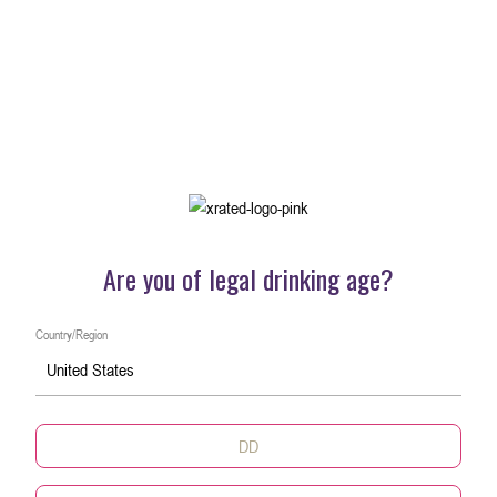
任何隐私、专利、版权、商标、商业秘密或其
他第三方或知识产权。
你声明并保证：
您的用户内容以及对本服务的使用，均
将遵守所有适用的法律法规，包括但不
限于隐私和数据保护法；
您拥有一切必要的权利、许可和同意，
Are you of legal drinking age?
能够提供、接收、访问和/或使用用户内
容，以及您通过本服务或与之相关的任
Country/Region
何方式，所提供、接收、访问和/或使用
United States
的任何其他内容。
您已获得用户内容中各可识别自然人
（如果有）的书面同意，能够按照本服
务和本文条款所规定的方式使用其姓名