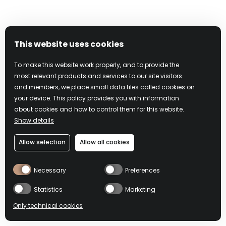
10. 补偿条款
This website uses cookies
您同意，您将对因下列原因引起的任何索赔、
To make this website work properly, and to provide the
损害赔偿、义务、损失、负债、成本或债务，
most relevant products and services to our site visitors
以及相关费用(包括但不限于律师费)，为Campari
and members, we place small data files called cookies on
及Campari的子公司、代理、许可方、管理人和
your device. This policy provides you with information
其他关联公司，以及该等关联公司的员工、承
about cookies and how to control them for this website.
Show details
包商、代理人、高级员工和董事作出赔偿，使
其免受损害，并为其进行抗辩：（i）您使用和
Allow selection
Allow all cookies
访问本服务，包括您传输或接收的任何数据或
内容；(ii) 您违反本文条款任何内容，包括但不
Necessary
Preferences
限于违反上述任何陈述和保证；(iii) 您侵犯任何
第三方权利，包括但不限于任何隐私权或知识
Statistics
Marketing
产权；(iv) 您违反任何适用的法律、规则或条
Only technical cookies
例；(v) 用户内容或通过您的用户账户提交的任